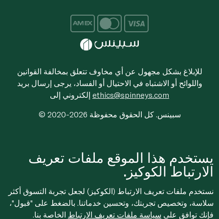
للإبلاغ بشكل مجهول عن أي مخاوف تتعلق بمخالفة القوانين
واللوائح أو الاشتباه في الاحتيال أو الفساد، يرجى إرسال بريد
ethics@spinneys.com
إلكتروني إلى
© 2020-2026 سبينس. كل الحقوق محفوظة
يستخدم هذا الموقع ملفات تعريف
الارتباط الكوكيز.
نستخدم ملفات تعريف الارتباط (الكوكيز) لجعل تجربة التسوق أكثر
سلاسة، وتخصيص تجربتك، وتحسين خدماتنا. بالضغط على "قبول"،
فإنك توافق على
سياسة ملفات تعريف الارتباط
الخاصة بنا.