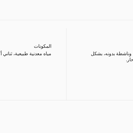
المكونات
حية وناشطة بدونه، بشكل
مياه معدنية طبيعية، ثناني أ
ار.