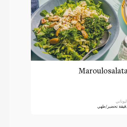
Maroulosalat
ليوناني
قيقة
تحضير/طهي