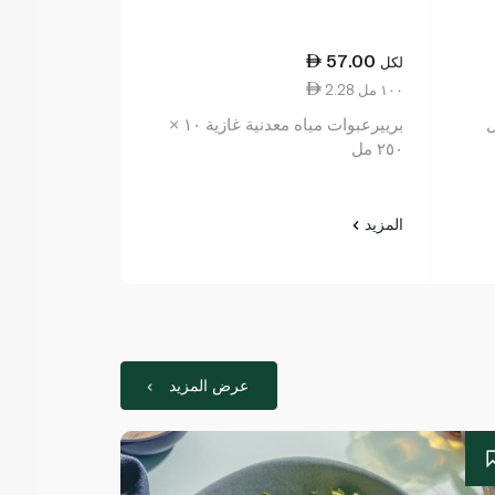
8.25
57.00
لكل
لكل
2.28 ١٠٠ مل
4.13 ١٠٠ مل
برييرعبوات مياه معدنية غازية ١٠ ×
بيرييه مياه معدنية 
٢٥٠ مل
المزيد
المزيد
عرض المزيد