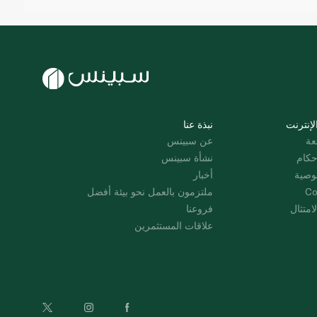
لإنترنت
نبذة عنا
عة
عن سبينس
حكام
نشأة سبينس
وصية
أخبار
Co
ملتزمون بالعمل نحو بيئة أفضل
امتثال
فروعنا
علاقات المستثمرين