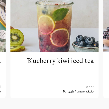
a
Blueberry kiwi iced tea
Other
ا
10 دقيقة
تحضير/طهي
د