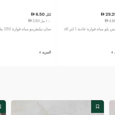
6.50
29.2
لكل
2.60 ١٠٠ مل
بلو مياه فوارة عادية 1 لتر x6
سان بيليغرينو مياه فوارة 250 مل
د
المزيد