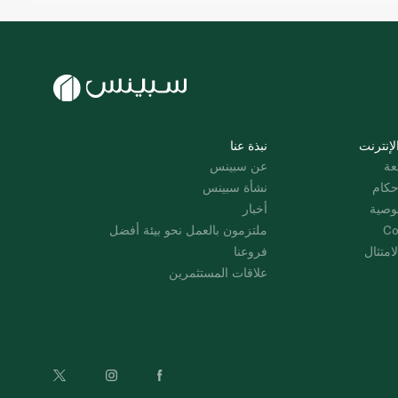
لإنترنت
نبذة عنا
عة
عن سبينس
حكام
نشأة سبينس
وصية
أخبار
Co
ملتزمون بالعمل نحو بيئة أفضل
امتثال
فروعنا
علاقات المستثمرين