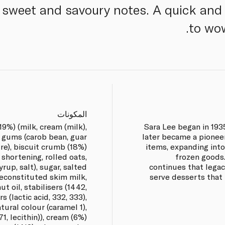
 sweet and savoury notes. A quick and
to wow
المكونات
9%) (milk, cream (milk),
Sara Lee began in 193
e gums (carob bean, guar
later became a pionee
ure), biscuit crumb (18%)
items, expanding into
 shortening, rolled oats,
frozen goods
rup, salt), sugar, salted
continues that legac
reconstituted skim milk,
serve desserts that
t oil, stabilisers (1442,
s (lactic acid, 332, 333),
atural colour (caramel 1),
1, lecithin)), cream (6%)