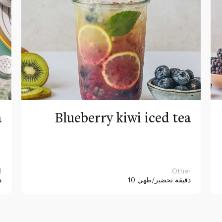
a
Blueberry kiwi iced tea
Other
ا
10 دقيقة
تحضير/طهي
د