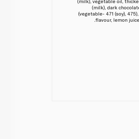
(milk), vegetable oil, thic
(milk), dark chocolat
(vegetable- 471 (soy), 475),
flavour, lemon juice