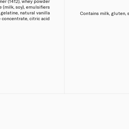
kener (1412), whey powder
e (milk, soy), emulsifiers
 gelatine, natural vanilla
Contains milk, gluten, 
 concentrate, citric acid.