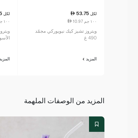
5
53.75
لكل
لكل
10.97 ١٠٠ جم
10.75 ١٠٠ جم
ويتروز تشيز كيك نيويوركي مجمّد
ويترو
490 غ
الأسود 
المزيد
المزي
المزيد من الوصفات الملهمة