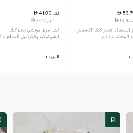
41.00
53.7
لكل
34.17 ١٠٠ جم
ز إسينشال تشيز كيك الكشمش
ليتل مونز موتشي تشيزكيك
المجمّد 500 غ
الشوكولاتة والكراميل المملح 120غ
د
المزيد