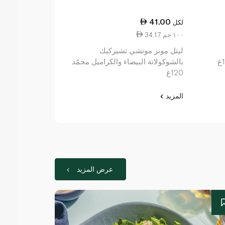
41.00
41.00
لكل
لكل
34.17 ١٠٠ جم
34.17 ١٠٠ جم
ليتل مونز موتشي تشيزكيك
ليتل مونز مو
بالشوكولاتة البيضاء والكراميل مجمّد
تشيزكيك ماسكارب
120غ
المزيد
المزيد
عرض المزيد