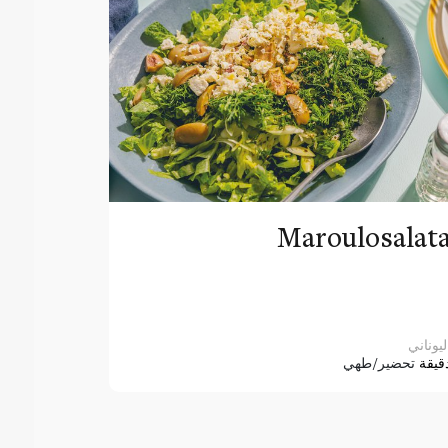
Maroulosalat
ليوناني
قيقة
تحضير/طهي