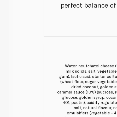
perfect balance of
Water, neufchatel cheese (1
milk solids, salt, vegetabl
gum), lactic acid, starter cult
(wheat flour, sugar, vegetable
dried coconut, golden sy
caramel sauce (10%) (sucrose, 
glucose, golden syrup, coconu
401, pectin), acidity regulator
salt, natural flavour, n
emulsifiers (vegetable - 47