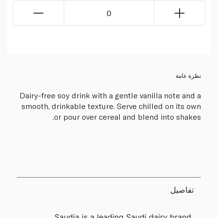
0
نظرة عامة
Dairy-free soy drink with a gentle vanilla note and a
smooth, drinkable texture. Serve chilled on its own
or pour over cereal and blend into shakes.
تفاصيل
Saudia is a leading Saudi dairy brand