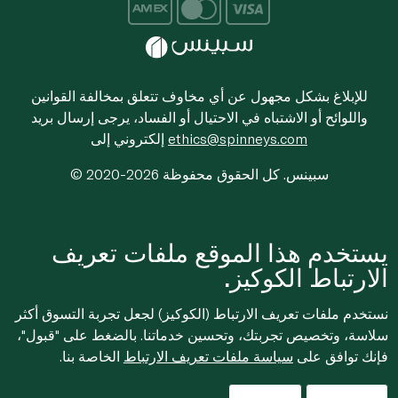
للإبلاغ بشكل مجهول عن أي مخاوف تتعلق بمخالفة القوانين
واللوائح أو الاشتباه في الاحتيال أو الفساد، يرجى إرسال بريد
ethics@spinneys.com
إلكتروني إلى
© 2020-2026 سبينس. كل الحقوق محفوظة
يستخدم هذا الموقع ملفات تعريف
الارتباط الكوكيز.
نستخدم ملفات تعريف الارتباط (الكوكيز) لجعل تجربة التسوق أكثر
سلاسة، وتخصيص تجربتك، وتحسين خدماتنا. بالضغط على "قبول"،
فإنك توافق على
سياسة ملفات تعريف الارتباط
الخاصة بنا.