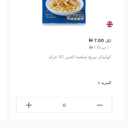
7.00
لكل
1.75 ١٠ جم
كولمانز مزيج صلصة الجبن 40 غرام
المزيد
0