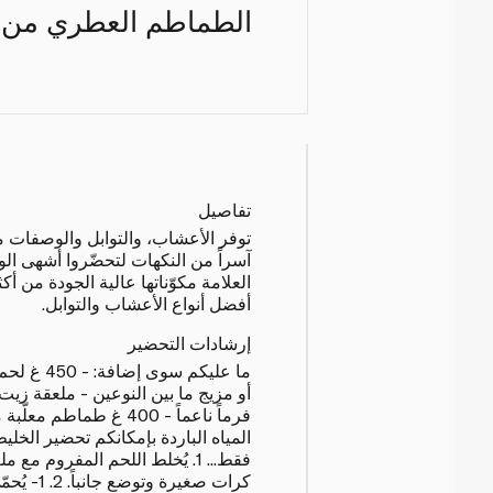
الطماطم العطري من شو
تفاصيل
توفر الأعشاب، والتوابل والوصفات م
آسراً من النكهات لتحضّروا أشهى الو
أفضل أنواع الأعشاب والتوابل.
إرشادات التحضير
ما عليكم سو
أو مزيج ما بين النوعين - ملعقة زيت
المياه الباردة بإمكانكم تحضير الخل
فقط... 1. يُخلط اللحم المفروم مع 
كرات صغيرة و