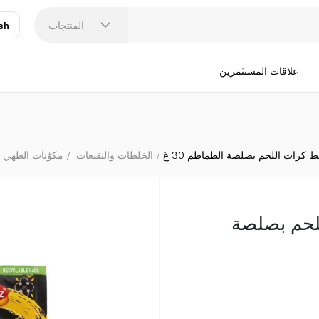
المنتجات
sh
عر
N
علاقات المستثمرين
 كرات اللحم بصلصة الطماطم 30 غ
الخلطات والنقيعات
مكوّنات الطهي 
لحم بصلصة