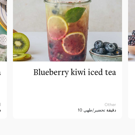
a
Blueberry kiwi iced tea
Other
ا
10 دقيقة
تحضير/طهي
د