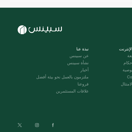
لإنترنت
نبذة عنا
عة
عن سبينس
حكام
نشأة سبينس
وصية
أخبار
Co
ملتزمون بالعمل نحو بيئة أفضل
امتثال
فروعنا
علاقات المستثمرين