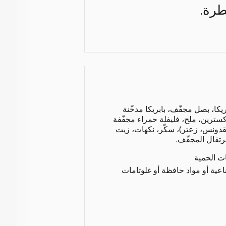
طرة.
 مجفّف 19%)، بابريكا، بصل مجفّف، بابريكا مدخّنة
كسترين، ملح، فليفلة حمراء مجفّفة
قدونس، زعتر)، سكّر، نكهات، زيت
رتقال المجفّف.
ات الحمية
عية أو مواد حافظة أو غلوتامات