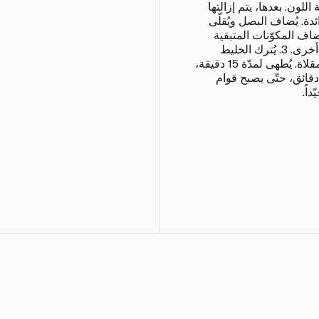
 ذهبية اللون. بعدها، يتم إزالتها
دة. يُضاف البصل ويُقلّى
مّ تُضاف المكوّنات المتبقية
وتوضع كرات اللحم في المقلاة مرّة أخرى. 3. يُترك الخليط
ليغلي ثمّ تُخفّف النار تحته وتُغطّى المقلاة. يُطهى لمدّة 15 دقيقة،
ُرفع الغطاء عن المقلاة في آخر 5 دقائق، حتّى يصبح قوام
اً.