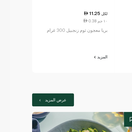
9.00
11.25
لكل
لكل
0.38 ١٠ جم
2.25 ١٠ جم
بريا معجون ثوم زنجبيل 300 غرام
شوارتز اسباجيتي ب
المزيد
المزيد
عرض المزيد