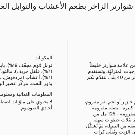
ارتز الزاخر بطعم الأعشاب والتوابل الع
المكونات
ن علامة شوارتز خليطاً
توابل (ثوم
جبات المنزليّة. وتستقدم
(7%)، فلفل حريف)، مالتود
العلامة مكوّناتها عالية الجودة من أكثر من 40 بلداً، لتقدّم لكم
(7%)، أعشاب (مردقوش، ب
بذور اللفت، مركّز عصير الب
المعلومات الغذائية ومعلوم
ى إضافة: - 450 غ لحم خنزير أو لحم بقر مفروم،
لا يحتوي على ملوّنات اصطنا
 كبيرة - بصلة مفرومة
أحادي الصوديوم.
فرماً ناعماً - 400 غ طماطم معلّبة مفرومة - 125 مل من
يط بثلاث خطوات سهلة
ملعقة من التتبيلة، ثمّ تُشكّل
توضع جانباً. 2. 1- يُحمّى الزيت وتُقلّى كرات