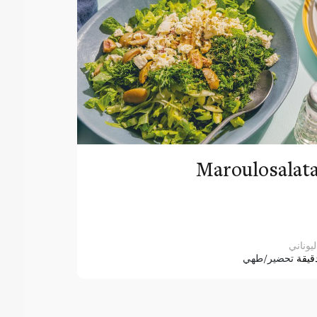
Maroulosalat
ليوناني
قيقة
تحضير/طهي