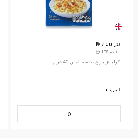
7.00
لكل
1.75 ١٠ جم
كولمانز مزيج صلصة الجبن 40 غرام
المزيد
0