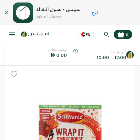
سبينس - تسوق البقالة
فتح
ديجيتال آند كود
EN
0
توصيل مجاني
عر
EN
اللغة
التوصيل غدًا
0.00
10:00 – 12:00
UAE
KSA