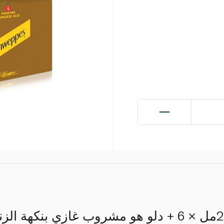
شويبس جينجر إيل 253مل × 6 + دلو هو مشروب غازي بنكهة