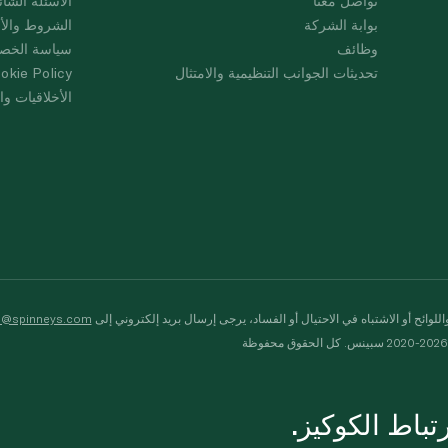
تواصل معنا
الأسئلة الشائ
بوابة الشركة
الشروط والأ
وظائف
سياسة الخص
تحديثات الجوانب التنظيمية والامتثال
okie Policy
الأخلاقيات وال
لوائح أو الاشتباه في الاحتيال أو الفساد، يرجى إرسال بريد إلكتروني إلى
s@spinneys.com
ظة
باط الكوكيز.