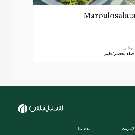
Maroulosalat
ليوناني
قيقة
تحضير/طهي
لإنترنت
نبذة عنا