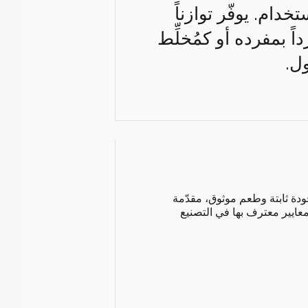
إعادة الاستخدام. يوفّر توازناً
ً بمفرده أو كمُخلِّط
ل.
دة ثابتة وطعم موثوق، مقدّمة
ايير معترف بها في التصنيع