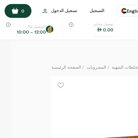
شويبس جينجر إيل 253 مل × 6 + دلو
التسجيل
تسجيل الدخول
0
Engli
لكل
توصيل مجاني
اللغة
E
التوصيل غدًا
0.00
10:00 – 12:00
UAE
KSA
لخلطات الشهية
المشروبات
الصفحة الرئيسية