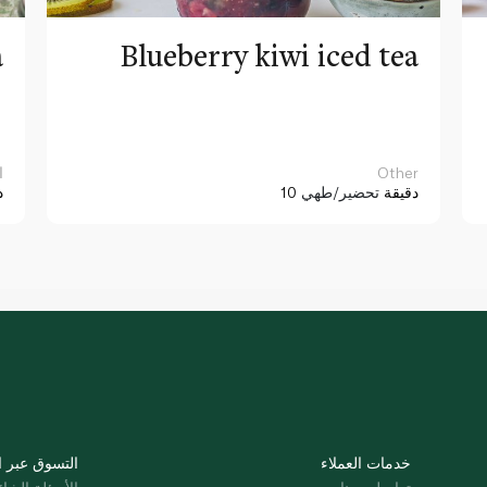
a
Blueberry kiwi iced tea
Other
ا
10 دقيقة
تحضير/طهي
د
خدمات العملاء
التسوق عبر ا