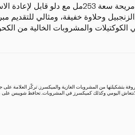
على شكل ست علب مريحة سعة 253مل مع دلو قابل ل
زنجبيل وحلاوة خفيفة، ومثالي للتقديم مبردا
 الكوكتيلات والمشروبات الخالية من الكحو
 بتشكيلتها من المشروبات الغازية والميكسرز. تركّز العلامة على جو
انتعاش اليومي وكذلك كميكسرز في المشروبات. تحافظ شويبس على مع