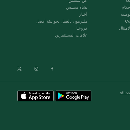
عة
عن سبينس
حكام
نشأة سبينس
وصية
أخبار
Co
ملتزمون بالعمل نحو بيئة أفضل
امتثال
فروعنا
علاقات المستثمرين
ethic