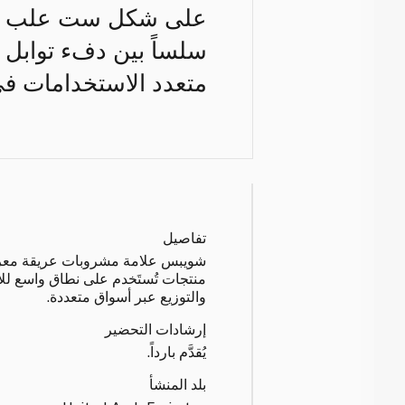
سلساً بين دفء توابل ال
متعدد الاستخدامات في
تفاصيل
شويبس علامة مشروبات عريقة معروفة
منتجات تُستَخدم على نطاق واسع لل
والتوزيع عبر أسواق متعددة.
إرشادات التحضير
يُقدَّم بارداً.
بلد المنشأ