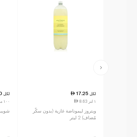
0
17.25
لكل
لكل
8.63 ١ لتر
2.67 ١٠٠ مل
ويتروز ليموناضة غازية (بدون سكّر
شويبس 
مُضاف) 2 ليتر