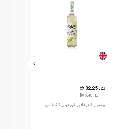
4.50
32.25
لكل
لكل
6.45 ١٠٠ مل
1.50 ١٠٠ مل
بيلفوار الدرفلاور كورديال 500 مل
بريتفيك مياه باللي