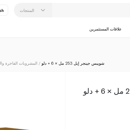
المنتجات
sh
عر
N
علاقات المستثمرين
شويبس جينجر إيل 253 مل × 6 + دلو
المشروبات الفاخرة وا