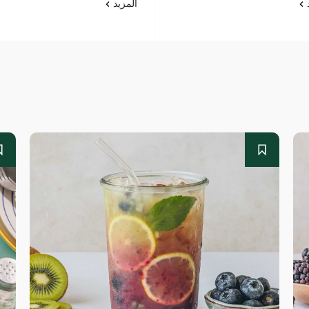
د
المزيد