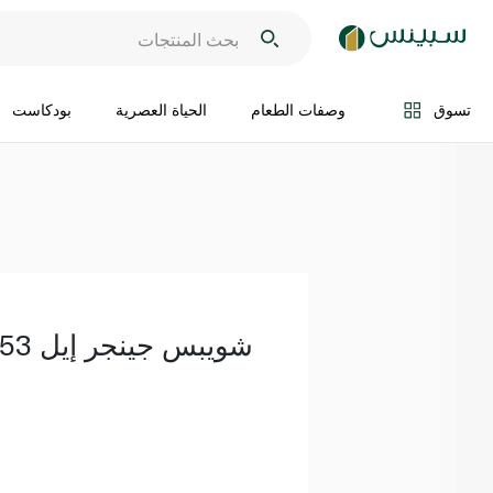
اضف الى السلة
تسوق
وصفات الطعام
الحياة العصرية
بودكاست
شويبس جينجر إيل 253 مل × 6 + دلو