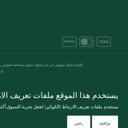
للإبلاغ بشكل مجهول عن أي مخاوف تتعلق بمخالفة القوانين وال
© 2020-2026 سبينس. كل الحقوق محفو
يستخدم هذا الموقع ملفات تعريف الارت
نستخدم ملفات تعريف الارتباط (الكوكيز) لجعل تجربة التسوق أك
موافقة
رفض