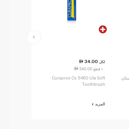
36.75
34.00
لكل
لكل
340.00 ١٠ قطع
367.50 ١٠ قطع
نان
Curaprox Cs 5460 Ula Soft
أورال-بي فرش
Toothbrush
المتوسطة
المزيد
المزيد