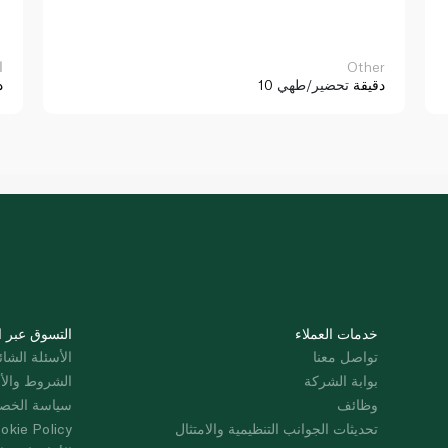
Other
ا
10 دقيقة
تحضير/طهي
د
خدمات العملاء
التسوق عبر ا
تواصل معنا
الأسئلة الشائ
بوابة الشركة
الشروط والأ
وظائف
سياسة الخص
تحديثات الجوانب التنظيمية والامتثال
okie Policy