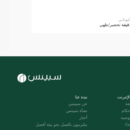
ليوناني
قيقة
تحضير/طهي
لإنترنت
نبذة عنا
عة
عن سبينس
حكام
نشأة سبينس
وصية
أخبار
Co
ملتزمون بالعمل نحو بيئة أفضل