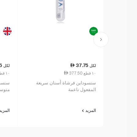
5
37.75
لكل
لكل
377.50 ١٠ قطع
377.50 ١٠ قطع
سنسوداين فرشاة أسنان سريعة
المفعول ناعمة
متوس
المزيد
المزي