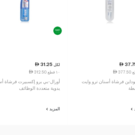
31.25
37.7
لكل
312.50 ١٠ قطع
سنسوداين فرشاة أسنان ترو وايت
أورال-بي برو إكسبيرت فرشاة أس
طة
يدوية متعددة الوظائف
د
المزيد