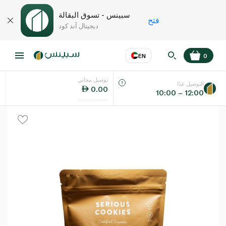
سبينس - تسوق البقالة
فتح
ديجيتال آند كود
EN
0
توصيل مجاني
عر
EN
اللغة
التوصيل غدًا
0.00
10:00 – 12:00
UAE
KSA