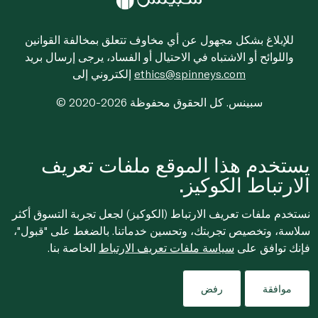
للإبلاغ بشكل مجهول عن أي مخاوف تتعلق بمخالفة القوانين
واللوائح أو الاشتباه في الاحتيال أو الفساد، يرجى إرسال بريد
ethics@spinneys.com
إلكتروني إلى
© 2020-2026 سبينس. كل الحقوق محفوظة
يستخدم هذا الموقع ملفات تعريف
الارتباط الكوكيز.
نستخدم ملفات تعريف الارتباط (الكوكيز) لجعل تجربة التسوق أكثر
سلاسة، وتخصيص تجربتك، وتحسين خدماتنا. بالضغط على "قبول"،
فإنك توافق على
سياسة ملفات تعريف الارتباط
الخاصة بنا.
موافقة
رفض