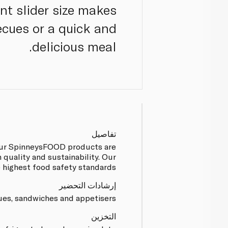
nt slider size makes
ecues or a quick and
delicious meal.
تفاصيل
f our SpinneysFOOD products are
quality and sustainability. Our
e highest food safety standards.
إرشادات التحضير
ues, sandwiches and appetisers.
التخزين