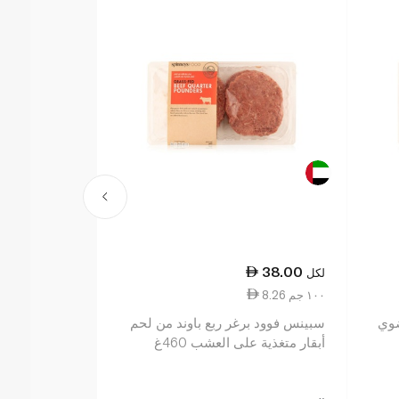
40.00
38.00
لكل
لكل
8.26 ١٠٠ جم
13.33 ١٠٠ جم
ضوي
سبينس فوود برغر ربع باوند من لحم
e Wagyu Beef
أبقار متغذية على العشب 460غ
Burger 300g