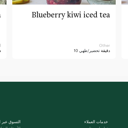
a
Blueberry kiwi iced tea
Other
ا
10 دقيقة
تحضير/طهي
د
خدمات العملاء
التسوق عبر ا