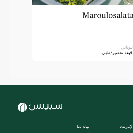
Maroulosalat
ليوناني
قيقة
تحضير/طهي
لإنترنت
نبذة عنا