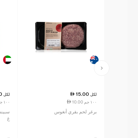
0
15.00
لكل
لكل
10.00 ١٠٠ جم
7.95 ١٠٠ جم
برغر لحم بقري أنغوس
غ