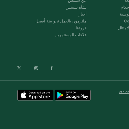
عة
عن سبينس
حكام
نشأة سبينس
وصية
أخبار
Co
ملتزمون بالعمل نحو بيئة أفضل
امتثال
فروعنا
علاقات المستثمرين
ethic