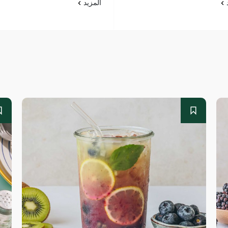
د
المزيد