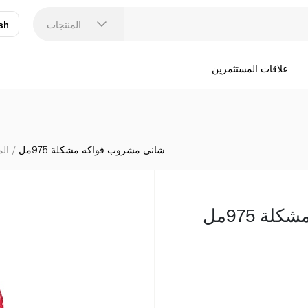
المنتجات
sh
عر
N
علاقات المستثمرين
شاني مشروب فواكه مشكلة 975مل
الم
 975مل