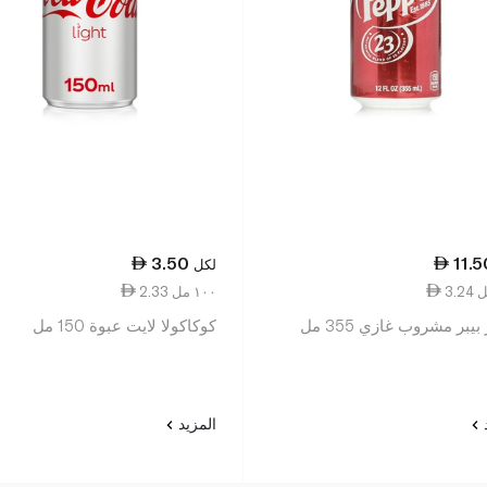
3.50
11.5
لكل
2.33 ١٠٠ مل
بيبر مشروب غازي 355 مل
كوكاكولا لايت عبوة 150 مل
د
المزيد