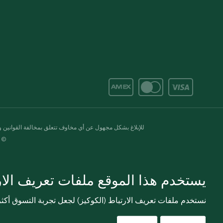
للإبلاغ بشكل مجهول عن أي مخاوف تتعلق بمخالفة القوانين وال
© 2020-2026 سبينس. كل الحقوق محفو
يستخدم هذا الموقع ملفات تعريف الارت
نستخدم ملفات تعريف الارتباط (الكوكيز) لجعل تجربة التسوق أك