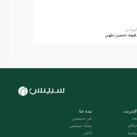
ليوناني
قيقة
تحضير/طهي
لإنترنت
نبذة عنا
عة
عن سبينس
حكام
نشأة سبينس
وصية
أخبار