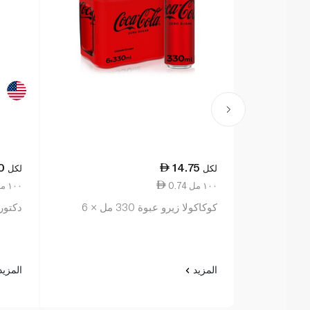
0
14.75
لكل
لكل
0.74 ١٠٠ مل
3.24 ١٠٠ مل
كوكاكولا زيرو عبوة 330 مل × 6
دكتور 
المزيد
المزي