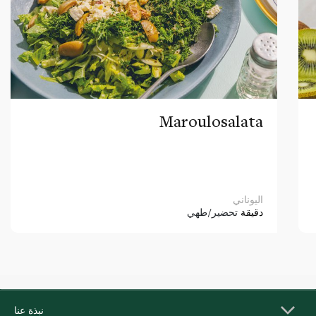
Maroulosalata
اليوناني
دقيقة
تحضير/طهي
نبذة عنا