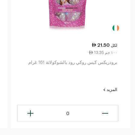
21.50
لكل
13.35 ١٠٠ جم
برودريكس كيس روكي رود بالشوكولاتة 161 غرام
المزيد
0