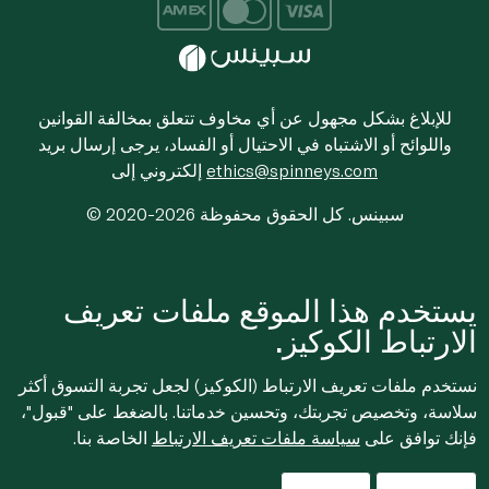
للإبلاغ بشكل مجهول عن أي مخاوف تتعلق بمخالفة القوانين
واللوائح أو الاشتباه في الاحتيال أو الفساد، يرجى إرسال بريد
ethics@spinneys.com
إلكتروني إلى
© 2020-2026 سبينس. كل الحقوق محفوظة
يستخدم هذا الموقع ملفات تعريف
الارتباط الكوكيز.
نستخدم ملفات تعريف الارتباط (الكوكيز) لجعل تجربة التسوق أكثر
سلاسة، وتخصيص تجربتك، وتحسين خدماتنا. بالضغط على "قبول"،
فإنك توافق على
سياسة ملفات تعريف الارتباط
الخاصة بنا.