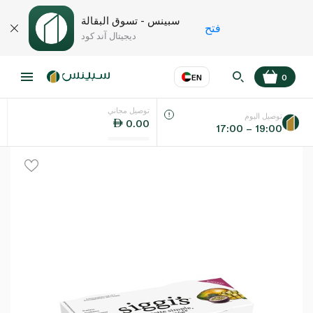
سبينس - تسوق البقالة
فتح
ديجيتال آند كود
EN
0
توصيل مجاني
عر
EN
اللغة
توصيل اليوم
0.00
17:00 – 19:00
UAE
KSA