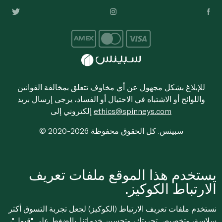
للإبلاغ بشكل مجهول عن أي مخاوف تتعلق بمخالفة القوانين
واللوائح أو الاشتباه في الاحتيال أو الفساد، يرجى إرسال بريد
ethics@spinneys.com
إلكتروني إلى
© 2020-2026 سبينس. كل الحقوق محفوظة
يستخدم هذا الموقع ملفات تعريف
الارتباط الكوكيز.
نستخدم ملفات تعريف الارتباط (الكوكيز) لجعل تجربة التسوق أكثر
سلاسة، وتخصيص تجربتك، وتحسين خدماتنا. بالضغط على "قبول"،