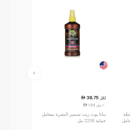
48.50
38.75
لكل
لكل
1.64 ١٠ مل
9.70 ١٠ جم
عّة
بنانا بوت زيت تسمير البشرة بمعامل
فازلين كريم 
امل
حماية 2236 مل
حماية من الشمس50 