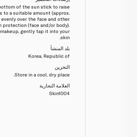
bottom of the sun stick to raise
s to a suitable amount (approx.
 evenly over the face and other
n protection (face and/or body).
makeup, gently tap it into your
skin.
بلد المنشأ
Korea, Republic of
التخزين
Store in a cool, dry place.
العلامة التجارية
Skin1004