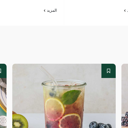
د
المزيد