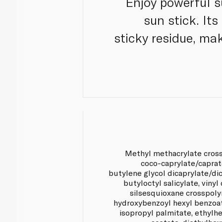
Enjoy powerful s
sun stick. It
sticky residue, mak
Methyl methacrylate cross
coco-caprylate/caprat
butylene glycol dicaprylate/dic
butyloctyl salicylate, vin
silsesquioxane crosspolym
hydroxybenzoyl hexyl benzoate
isopropyl palmitate, ethylhe