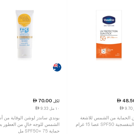
70.00
48.5
لكل
9.33 ١٠ مل
ن الحماية من الشمس للاشعة
بوندي ساندز لوشن الوقاية من أش
ية SPF50 عصا 15 غرام
الشمس للوجه خالٍ من العطور بع
حماية SPF50+ 75 مل