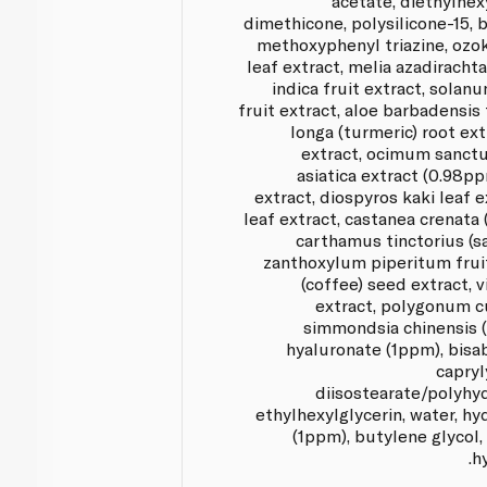
acetate, diethylhex
dimethicone, polysilicone-15,
methoxyphenyl triazine, ozok
leaf extract, melia azadirachta
indica fruit extract, sola
fruit extract, aloe barbadensis
longa (turmeric) root extr
extract, ocimum sanctu
asiatica extract (0.98pp
extract, diospyros kaki leaf e
leaf extract, castanea crenata 
carthamus tinctorius (sa
zanthoxylum piperitum fruit
(coffee) seed extract, vi
extract, polygonum c
simmondsia chinensis (
hyaluronate (1ppm), bisab
capryl
diisostearate/polyhy
ethylhexylglycerin, water, hy
(1ppm), butylene glycol, 
h