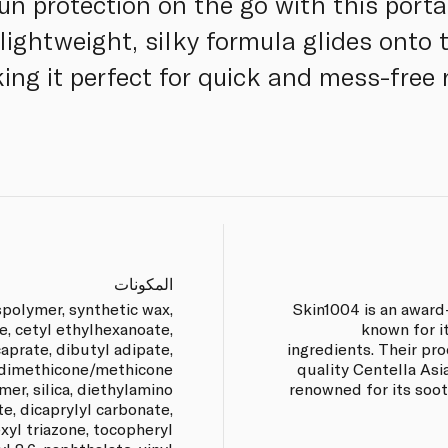
un protection on the go with this port
s lightweight, silky formula glides onto
ing it perfect for quick and mess-free 
المكونات
polymer, synthetic wax,
Skin1004 is an award
e, cetyl ethylhexanoate,
known for i
aprate, dibutyl adipate,
ingredients. Their pr
yl dimethicone/methicone
quality Centella As
er, silica, diethylamino
renowned for its soot
, dicaprylyl carbonate,
xyl triazone, tocopheryl