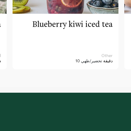
a
Blueberry kiwi iced tea
Other
ا
10 دقيقة
تحضير/طهي
د