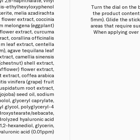
yl 2,6-naphthalate, vinyl
 bis-ethylhexyloxyphenol
Turn the dial on the 
erite, melia azadirachta
the product content
 flower extract, coccinia
5mm). Glide the stick
num melongena (eggplant)
areas that require su
 flower extract, curcuma
When applying over 
act, corallina officinalis
m leaf extract, centella
m), agave tequilana leaf
xtract, camellia sinensis
(chestnut) shell extract,
fflower) flower extract,
 extract, coffea arabica
tis vinifera (grape) fruit
uspidatum root extract,
jojoba) seed oil, sodium
olol, glyceryl caprylate,
yl glycol, polyglyceryl-4
droxystearate/sebacate,
drolyzed hyaluronic acid
1,2-hexanediol, glycerin,
yaluronic acid (0.01ppm).