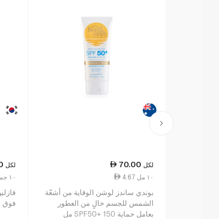
0
70.00
لكل
لكل
4.67 ١٠ مل
9.70 ١٠ جم
بوندي ساندز لوشن الوقاية من أشعّة
فازلي
الشمس للجسم خالٍ من العطور
فوق البنفسج
بعامل حماية SPF50+ 150 مل