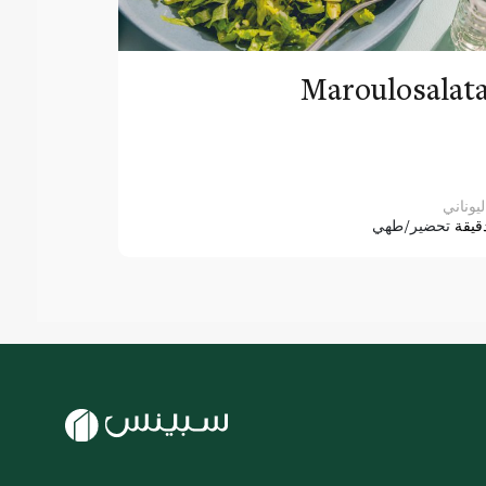
Maroulosalat
ليوناني
قيقة
تحضير/طهي