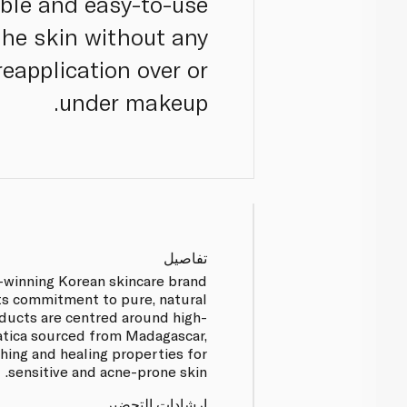
able and easy-to-use
 the skin without any
reapplication over or
under makeup.
تفاصيل
-winning Korean skincare brand
ts commitment to pure, natural
oducts are centred around high-
iatica sourced from Madagascar,
hing and healing properties for
sensitive and acne-prone skin.
إرشادات التحضير