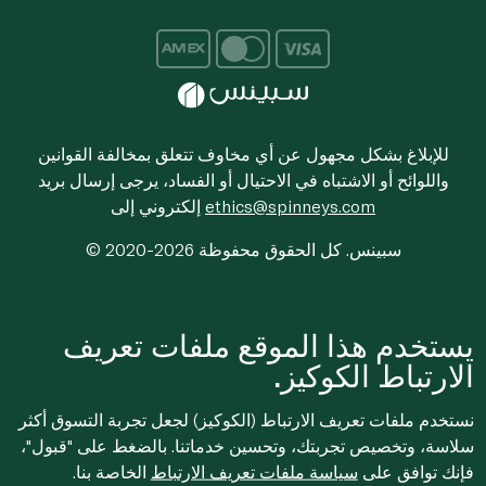
للإبلاغ بشكل مجهول عن أي مخاوف تتعلق بمخالفة القوانين
واللوائح أو الاشتباه في الاحتيال أو الفساد، يرجى إرسال بريد
ethics@spinneys.com
إلكتروني إلى
© 2020-2026 سبينس. كل الحقوق محفوظة
يستخدم هذا الموقع ملفات تعريف
الارتباط الكوكيز.
نستخدم ملفات تعريف الارتباط (الكوكيز) لجعل تجربة التسوق أكثر
سلاسة، وتخصيص تجربتك، وتحسين خدماتنا. بالضغط على "قبول"،
فإنك توافق على
سياسة ملفات تعريف الارتباط
الخاصة بنا.