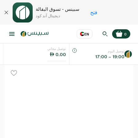
سبينس - تسوق البقالة
فتح
ديجيتال آند كود
EN
0
توصيل مجاني
عر
EN
اللغة
توصيل اليوم
0.00
17:00 – 19:00
UAE
KSA