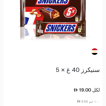
سنيكرز 40 غ × 5
لكل
19.00
9.50 ١٠٠ جم