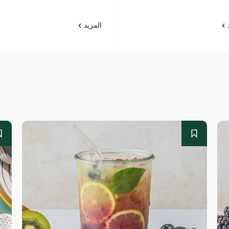
د
المزيد