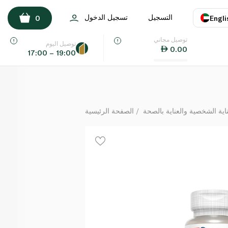
Solaray Folic Acid 800mcg Capsules x 100
التسجيل
تسجيل الدخول
0
Engli
لكل
توصيل مجاني
اللغة
E
توصيل اليوم
0.00
17:00 – 19:00
UAE
KSA
ة الشخصية والعناية بالصحة
الصفحة الرئيسية