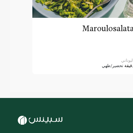
Maroulosalat
ليوناني
قيقة
تحضير/طهي