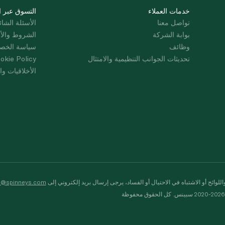
خدمات العملاء
التسوق عبر ا
تواصل معنا
الأسئلة الشائ
بوابة الشركة
الشروط والأ
وظائف
سياسة الخص
تحديثات الجوانب التنظيمية والامتثال
okie Policy
الأخلاقيات وال
لوائح أو الاشتباه في الاحتيال أو الفساد، يرجى إرسال بريد إلكتروني إلى
s@spinneys.com
ظة