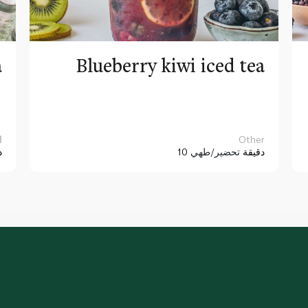
a
Blueberry kiwi iced tea
Other
ا
10 دقيقة
تحضير/طهي
د