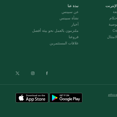
لإنترنت
نبذة عنا
عة
عن سبينس
حكام
نشأة سبينس
وصية
أخبار
Co
ملتزمون بالعمل نحو بيئة أفضل
امتثال
فروعنا
علاقات المستثمرين
ethic