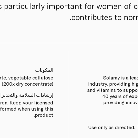
 is particularly important for women of
contributes to nor
المكونات
ate, vegetable cellulose
Solaray is a le
l (200x dry concentrate).
industry, providing h
and vitamins to suppor
إرشادات السلامة والتحذيرا
40 years of exp
providing inno
dren. Keep your licensed
informed when using this
product.
Use only as directed.