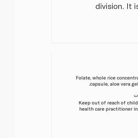
division. It
Folate, whole rice concentr
capsule, aloe vera ge
ت
Keep out of reach of chil
health care practitioner 