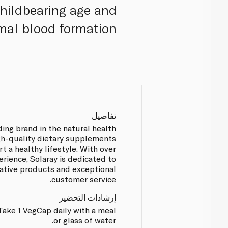
 childbearing age and
mal blood formation.
تفاصيل
ading brand in the natural health
igh-quality dietary supplements
t a healthy lifestyle. With over
erience, Solaray is dedicated to
vative products and exceptional
customer service.
إرشادات التحضير
 Take 1 VegCap daily with a meal
or glass of water.