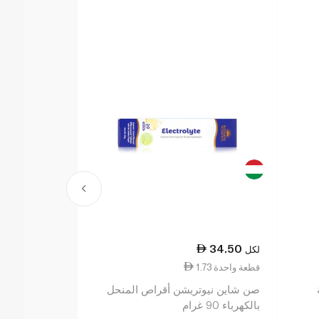
48.50
34.50
لكل
لكل
1.73 قطعة واحدة
2.43 قطعة واحدة
صن شاين نيوتريشن أقراص المنحل
بالكهرباء 90 غرام
بالبرتقال ×20