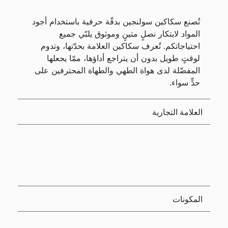
تُصنع سكاكين سولنجين بدقّة حرفية باستخدام أجود
المواد لابتكار نصلٍ متينٍ وموثوق يلبّي جميع
احتياجاتكم. تُعرف سكاكين العلامة بحدّتها، وتدوم
لوقتٍ طويل بدون أن يتراجع أداؤها، ممّا يجعلها
المفضّلة لدى هواة الطهي والطهاة المحترفين على
حدٍّ سواء.
العلامة التجارية
المكونات