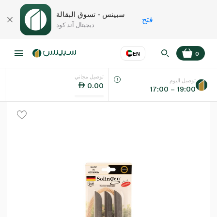
سبينس - تسوق البقالة
فتح
ديجيتال آند كود
EN
0
توصيل مجاني
عر
EN
اللغة
توصيل اليوم
0.00
17:00 – 19:00
UAE
KSA