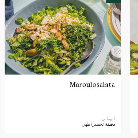
Maroulosalata
اليوناني
دقيقة
تحضير/طهي