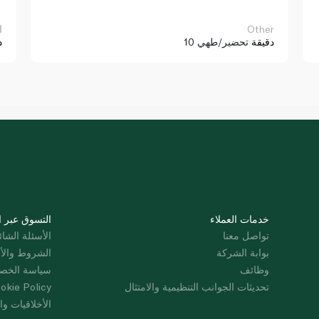
Other
ا
10 دقيقة
تحضير/طهي
د
خدمات العملاء
التسوق عبر ا
تواصل معنا
الأسئلة الشائ
بوابة الشركة
الشروط والأ
وظائف
سياسة الخص
تحديثات الجوانب التنظيمية والامتثال
okie Policy
الأخلاقيات وال