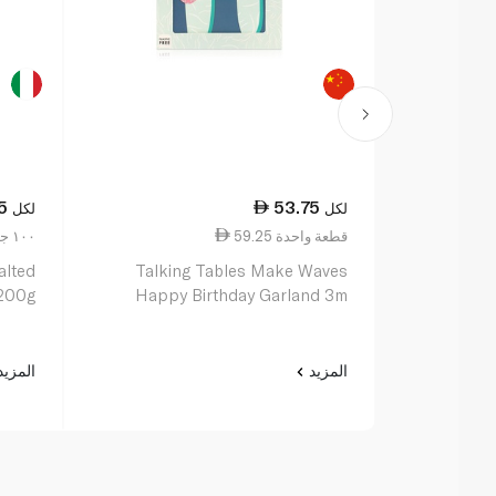
5
53.75
لكل
لكل
59.25 قطعة واحدة
22.38 ١٠٠ جم
alted
Talking Tables Make Waves
 200g
Happy Birthday Garland 3m
المزيد
المزي