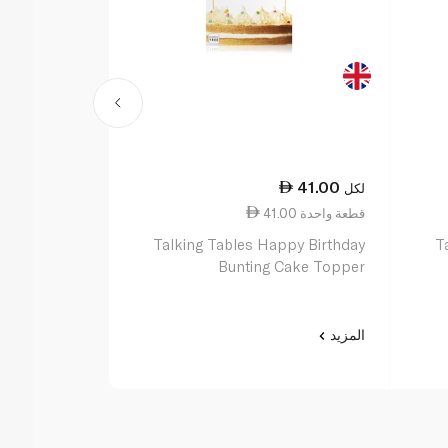
48.50
41.00
لكل
لكل
41.00 قطعة واحدة
48.50 قطعة واحدة
omisable Age
Talking Tables Happy Birthday
T
hday Garland
Bunting Cake Topper
المزيد
المزيد