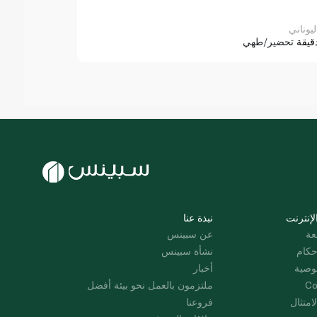
ليوناني
قيقة
تحضير/طهي
لإنترنت
نبذة عنا
عة
عن سبينس
حكام
نشأة سبينس
وصية
أخبار
Co
ملتزمون بالعمل نحو بيئة أفضل
امتثال
فروعنا