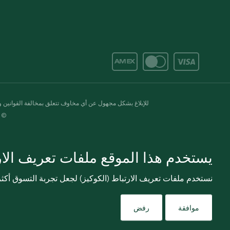
للإبلاغ بشكل مجهول عن أي مخاوف تتعلق بمخالفة القوانين وال
© 2020-2026 سبينس. كل الحقوق محفو
يستخدم هذا الموقع ملفات تعريف الارت
نستخدم ملفات تعريف الارتباط (الكوكيز) لجعل تجربة التسوق أك
موافقة
رفض