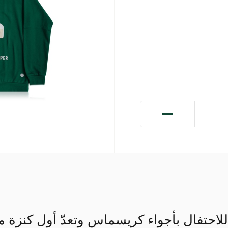
ية للاحتفال بأجواء كريسماس وتعدّ أول كنز