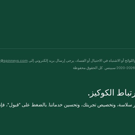
لوائح أو الاشتباه في الاحتيال أو الفساد، يرجى إرسال بريد إلكتروني إلى
s@spinneys.com
ظة
باط الكوكيز.
ثر سلاسة، وتخصيص تجربتك، وتحسين خدماتنا. بالضغط على "قبول"، فإ