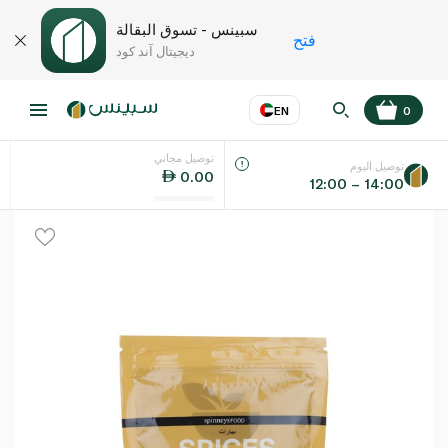
سبينس - تسوق البقالة
فتح
ديجيتال آند كود
EN
0
توصيل مجاني
عر
EN
اللغة
توصيل اليوم
0.00
12:00 – 14:00
UAE
KSA