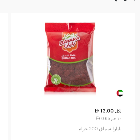
13.00
لكل
0.65 ١٠ جم
بايارا سماق 200 غرام