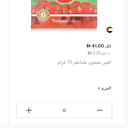
41.00
لكل
0.23 ١٠ جم
العين معجون طماطم 70 غرام
المزيد
0