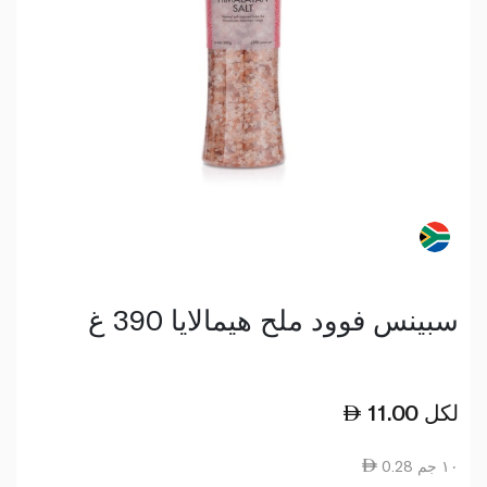
سبينس فوود ملح هيمالايا 390 غ
لكل
11.00
0.28 ١٠ جم