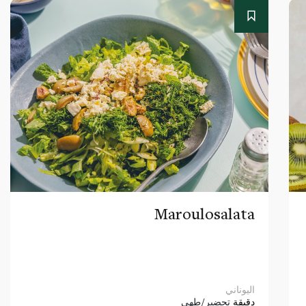
Maroulosalata
اليوناني
دقيقة
تحضير/طهي