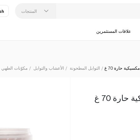
المنتجات
sh
عر
N
علاقات المستثمرين
يكية حارة 70 غ
التوابل المطحونة
الأعشاب والتوابل
مكوّنات الطهي 
ارة 70 غ