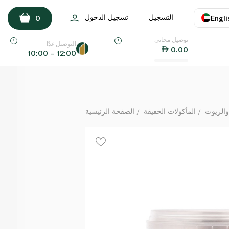
سبينس بهارات مكسيكية حارة 70 غ
التسجيل
تسجيل الدخول
0
Engli
لكل
توصيل مجاني
اللغة
E
التوصيل غدًا
0.00
10:00 – 12:00
UAE
KSA
والزيوت
المأكولات الخفيفة
الصفحة الرئيسية