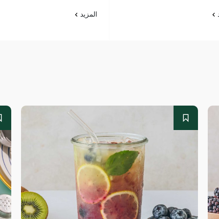
د
المزيد