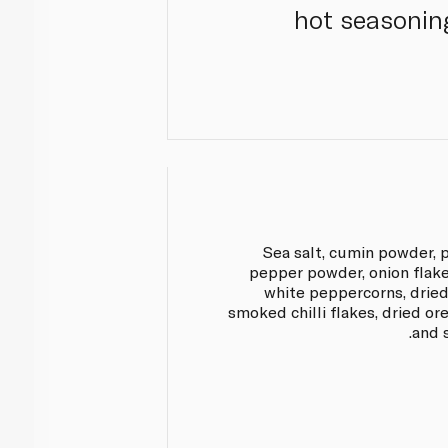
hot seasoning
Sea salt, cumin powder, 
pepper powder, onion flakes
white peppercorns, dried
smoked chilli flakes, dried ore
and 