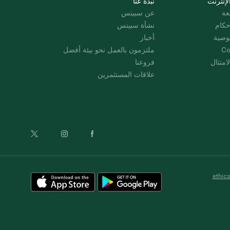
لإنترنت
نبذة عنا
عة
عن سبينس
حكام
نشأة سبينس
وصية
أخبار
Co
ملتزمون بالعمل نحو بيئة أفضل
امتثال
فروعنا
علاقات المستثمرين
ethic