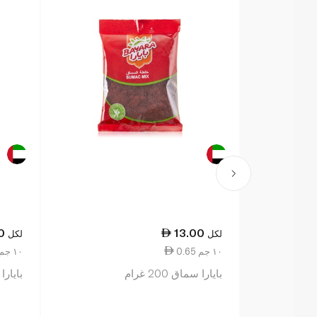
0
13.00
لكل
لكل
0.65 ١٠ جم
1.10 ١٠ جم
بايارا سماق 200 غرام
بايارا 