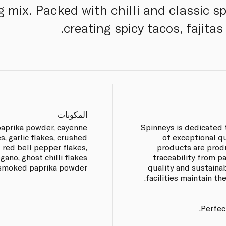
 mix. Packed with chilli and classic spic
creating spicy tacos, fajitas
المكونات
paprika powder, cayenne
Spinneys is dedicated 
, garlic flakes, crushed
of exceptional q
 red bell pepper flakes,
products are prod
gano, ghost chilli flakes
traceability from p
smoked paprika powder.
quality and sustaina
facilities maintain th
Perfect