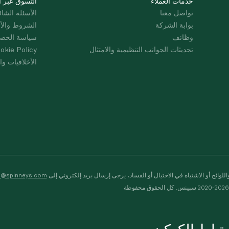
خدمات العملاء
التسوق عبر ا
تواصل معنا
الأسئلة الشائ
بوابة الشركة
الشروط والأ
وظائف
سياسة الخص
تحديثات الجوانب التنظيمية والامتثال
okie Policy
الأخلاقيات وال
لوائح أو الاشتباه في الاحتيال أو الفساد، يرجى إرسال بريد إلكتروني إلى
s@spinneys.com
ظة