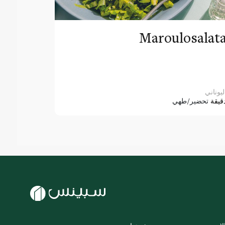
Maroulosalat
ليوناني
قيقة
تحضير/طهي