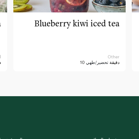
a
Blueberry kiwi iced tea
Other
ا
10 دقيقة
تحضير/طهي
د