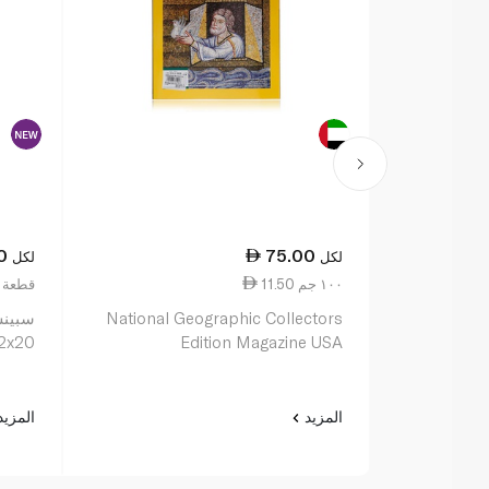
0
75.00
لكل
لكل
11.50 ١٠٠ جم
16.00 قط
National Geographic Collectors
سبينس
x42x20
Edition Magazine USA
المزيد
المزي