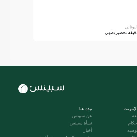
ليوناني
قيقة
تحضير/طهي
لإنترنت
نبذة عنا
عة
عن سبينس
حكام
نشأة سبينس
وصية
أخبار