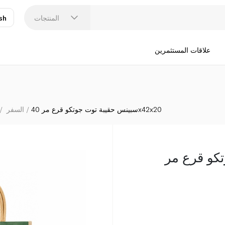
المنتجات
sh
عر
N
علاقات المستثمرين
سبينس حقيبة توت جوتكو قرع مر 40x42x20
السفر
كو قرع مر