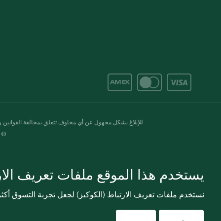
للإبلاغ بشكل مجهول عن أي مخاوف تتعلق بمخالفة القوانين وال
© 2020-2026 سبينس. كل الحقوق محفو
يستخدم هذا الموقع ملفات تعريف الارت
نستخدم ملفات تعريف الارتباط (الكوكيز) لجعل تجربة التسوق أك