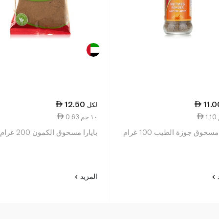
12.50
11.0
لكل
0.63 ١٠ جم
مسحوق جوزة الطيب 100 غرام
بايارا مسحوق الكمون 200 غرام
د
المزيد