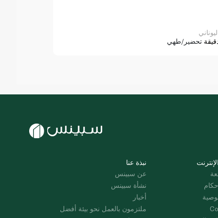
ليوناني
قيقة
تحضير/طهي
لإنترنت
نبذة عنا
عة
عن سبينس
حكام
نشأة سبينس
وصية
أخبار
Co
ملتزمون بالعمل نحو بيئة أفضل