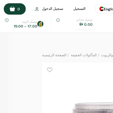
سبينس فوود تتبيلة جافة مغربية 65 غ
التسجيل
تسجيل الدخول
0
Engli
لكل
توصيل مجاني
اللغة
E
توصيل اليوم
0.00
15:00 – 17:00
UAE
KSA
والزيوت
المأكولات الخفيفة
الصفحة الرئيسية