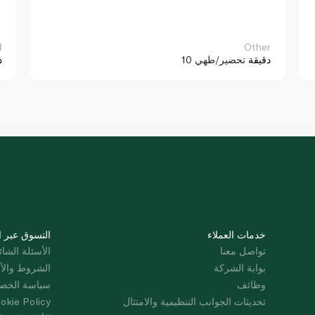
Other
ا
10 دقيقة
تحضير/طهي
د
خدمات العملاء
التسوق عبر ا
تواصل معنا
الأسئلة الشائ
بوابة الشركة
الشروط والأ
وظائف
سياسة الخص
تحديثات الجوانب التنظيمية والامتثال
okie Policy