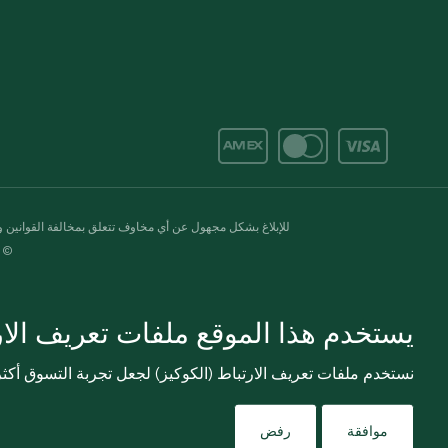
للإبلاغ بشكل مجهول عن أي مخاوف تتعلق بمخالفة القوانين وال
© 2020-2026 سبينس. كل الحقوق محفو
يستخدم هذا الموقع ملفات تعريف الارت
نستخدم ملفات تعريف الارتباط (الكوكيز) لجعل تجربة التسوق أك
موافقة
رفض