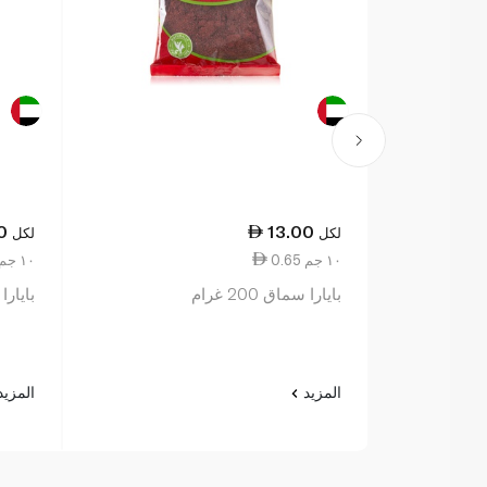
0
13.00
لكل
لكل
0.65 ١٠ جم
1.10 ١٠ جم
بايارا سماق 200 غرام
بايارا 
المزيد
المزي