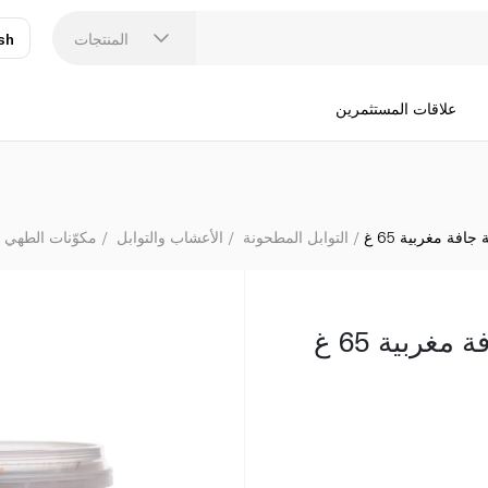
المنتجات
sh
عر
N
علاقات المستثمرين
افة مغربية 65 غ
التوابل المطحونة
الأعشاب والتوابل
مكوّنات الطهي 
غربية 65 غ