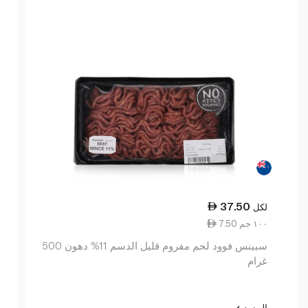
37.50
لكل
7.50 ١٠٠ جم
سبينس فوود لحم مفروم قليل الدسم 11% دهون 500
غرام
المزيد