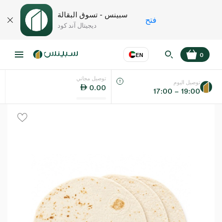
سبينس - تسوق البقالة
فتح
ديجيتال آند كود
EN
0
توصيل مجاني
عر
EN
اللغة
توصيل اليوم
0.00
17:00 – 19:00
UAE
KSA