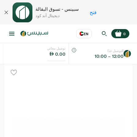
سبينس - تسوق البقالة
فتح
ديجيتال آند كود
EN
0
توصيل مجاني
عر
EN
اللغة
التوصيل غدًا
0.00
10:00 – 12:00
UAE
KSA