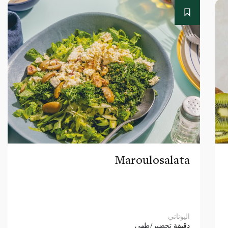
Maroulosalata
اليوناني
دقيقة
تحضير/طهي