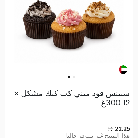
سبينس فود ميني كب كيك مشكل ×
12 300غ
22.25
هذا المنتج غير متوفر حاليا