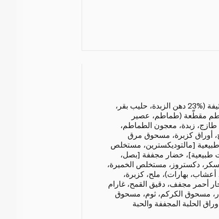
صدر دجاج مذوّب، كريمة كثيفة (%23 دهن الزبدة، حليب بقر،
اطم مقطّعة (طماطم، عصير
طازج، زبدة، معجون الطماطم،
 أوراق كزبرة، مسحوق مرق
 طبيعية [مالتوديكسترين، مستخلص
ات طبيعية]، خضار مجففة [بصل،
سكر، دكستروز، مستخلص الخميرة،
 أعشاب، بهارات)، ملح، كزبرة،
حار أحمر مجفف، دقيق القمح، غارام
ار، مسحوق الكركم، ثوم، مسحوق
راق الحلبة المجففة والحبة