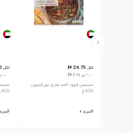
5
24.75
لكل
لكل
6.19 ١٠٠ جم
6.19 ١٠٠ جم
سبينس فوود لحم بقري بورغينيون
سبينس 
400غ
400غ
المزيد
المزي