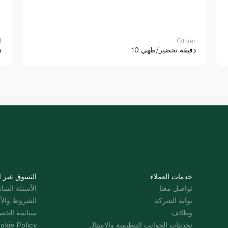
Other
ا
10 دقيقة
تحضير/طهي
د
خدمات العملاء
التسوق عبر ا
تواصل معنا
الأسئلة الشائ
بوابة الشركة
الشروط والأ
وظائف
سياسة الخص
تحديثات الجوانب التنظيمية والامتثال
okie Policy