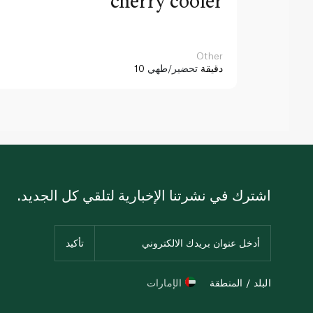
cherry cooler
Other
10 دقيقة
تحضير/طهي
اشترك في نشرتنا الإخبارية لتلقي كل الجديد.
البلد / المنطقة
الإمارات