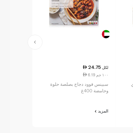
24.75
24.75
لكل
لكل
6.19 ١٠٠ جم
6.19 ١٠٠ جم
سبينس فوود دجاج بصلصة حلوة
سبينس فوود فطي
وحامضة 400غ
المزيد
المزيد