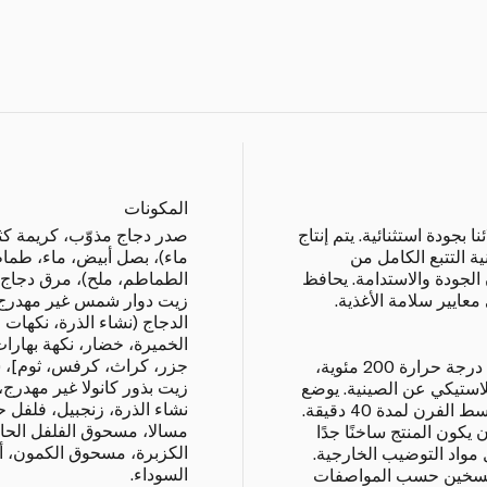
المكونات
جودة استثنائية. يتم إنتاج
 التتبع الكامل من
ماء)، بصل أبيض، ماء، طم
 الجودة والاستدامة. يحافظ
الطماطم، ملح)، مرق دجاج 
عايير سلامة الأغذية.
زيت دوار شمس غير مهدرج،
الدجاج (نشاء الذرة، نكهات
الخميرة، خضار، نكهة بهار
جزر، كراث، كرفس، ثوم]، 
الفرن العادي: يتم تسخين الفرن إلى درجة حرارة 200 مئوية،
زيت بذور كانولا غير مهدرج،
 البلاستيكي عن الصينية. يوضع
نشاء الذرة، زنجبيل، فلفل 
المنتج المجمد على صينية خَبز في وسط الفرن لمدة 40 دقيقة.
مسالا، مسحوق الفلفل الح
 يكون المنتج ساخنًا جدًا
الكزبرة، مسحوق الكمون، أو
 مواد التوضيب الخارجية.
السوداء.
التسخين حسب المواصفات