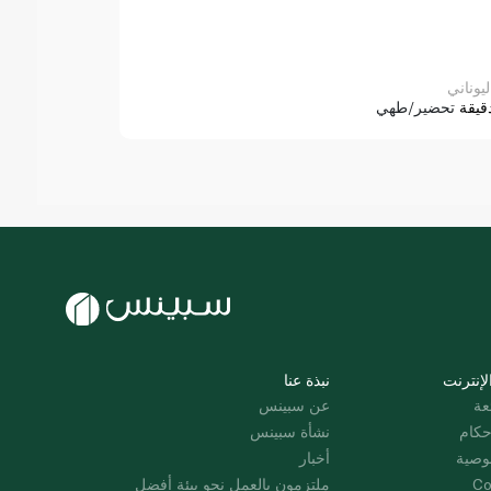
ليوناني
قيقة
تحضير/طهي
لإنترنت
نبذة عنا
عة
عن سبينس
حكام
نشأة سبينس
وصية
أخبار
Co
ملتزمون بالعمل نحو بيئة أفضل