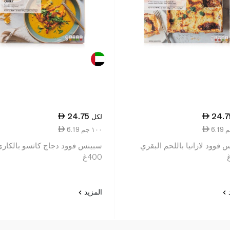
24.75
24.7
لكل
6.19 ١٠٠ جم
فوود لازانيا باللحم البقري
سبينس فوود دجاج كاتسو بالكاري
400غ
د
المزيد