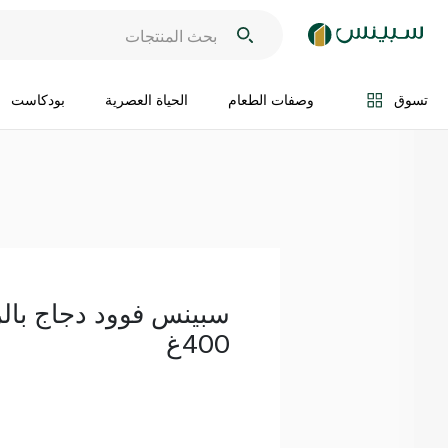
اضف الى السلة
تسوق
وصفات الطعام
الحياة العصرية
بودكاست
سبينس فوود دجاج بالز
400غ