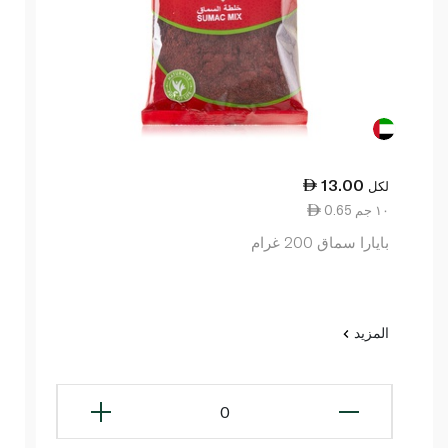
13.00
لكل
0.65 ١٠ جم
بايارا سماق 200 غرام
المزيد
0