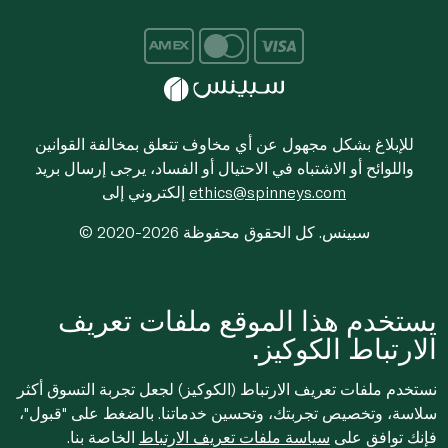
للإبلاغ بشكل مجهول عن أي مخاوف تتعلق بمخالفة القوانين
واللوائح أو الاشتباه في الاحتيال أو الفساد، يرجى إرسال بريد
ethics@spinneys.com
إلكتروني إلى
© 2020-2026 سبينس. كل الحقوق محفوظة
يستخدم هذا الموقع ملفات تعريف
الارتباط الكوكيز.
نستخدم ملفات تعريف الارتباط (الكوكيز) لجعل تجربة التسوق أكثر
سلاسة، وتخصيص تجربتك، وتحسين خدماتنا. بالضغط على "قبول"،
فإنك توافق على
سياسة ملفات تعريف الارتباط
الخاصة بنا.