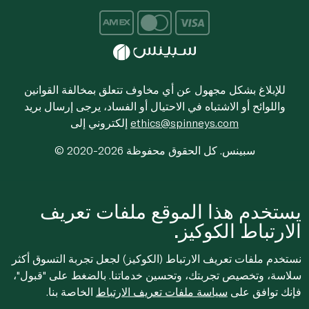
للإبلاغ بشكل مجهول عن أي مخاوف تتعلق بمخالفة القوانين
واللوائح أو الاشتباه في الاحتيال أو الفساد، يرجى إرسال بريد
ethics@spinneys.com
إلكتروني إلى
© 2020-2026 سبينس. كل الحقوق محفوظة
يستخدم هذا الموقع ملفات تعريف
الارتباط الكوكيز.
نستخدم ملفات تعريف الارتباط (الكوكيز) لجعل تجربة التسوق أكثر
سلاسة، وتخصيص تجربتك، وتحسين خدماتنا. بالضغط على "قبول"،
فإنك توافق على
سياسة ملفات تعريف الارتباط
الخاصة بنا.