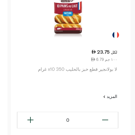
23.75
لكل
6.79 ١٠٠ جم
لا بولانجير قطع خبز بالحليب x10 350 غرام
المزيد
0