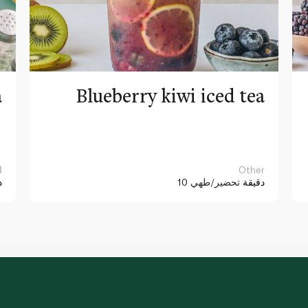
a
Blueberry kiwi iced tea
Other
ا
10 دقيقة
تحضير/طهي
د