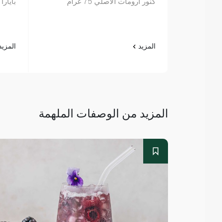
كنور أرومات الأصلي 75 غرام
بايارا س
المزيد
المزي
المزيد من الوصفات الملهمة