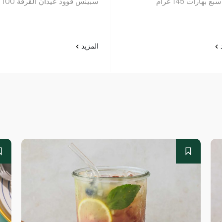
بع بهارات 145 غرام
سبينس فوود عيدان القرفة 100 غ
د
المزيد