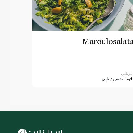
Maroulosalat
ليوناني
قيقة
تحضير/طهي