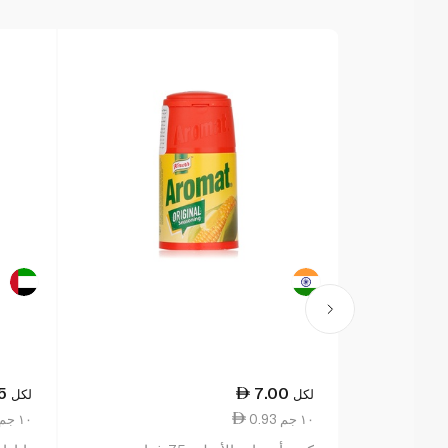
5
7.00
لكل
لكل
0.93 ١٠ جم
0.52 ١٠ جم