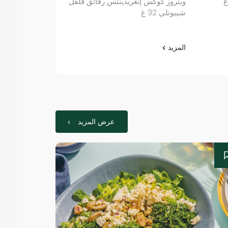
ويتروز كوكس إنغريدينتس رقائق فلفل
ويتروز داتشي أو
شيبوتلي 32 غ
المزيد
المزيد
عرض المزيد