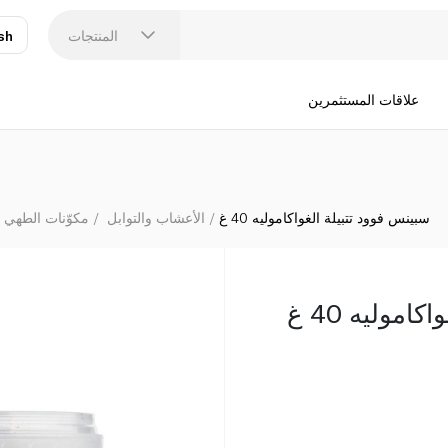
المنتجات
sh
عر
N
علاقات المستثمرين
سبينس فوود تتبيلة الغواكاموليه 40 غ
الأعشاب والتوابل
مكوّنات الطهي 
موليه 40 غ