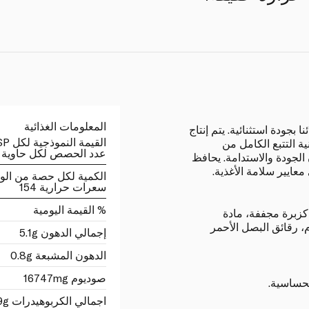
المعلومات الغذائية
جودة استثنائية. يتم إنتاج
القيمة النموذجية لكل 1TSP
 التتبع الكامل من
عدد الحصص لكل حاوية 5
 الجودة والاستدامة. يحافظ
عايير سلامة الأغذية.
الكمية لكل حصة من الو
سعرات حرارية 154
% القيمة اليومية
 كزبرة مجففة، مادة
 رقائق البصل الأحمر
إجمالي الدهون 5.1g
الدهون المشبعة 0.8g
صوديوم 16747mg
حساسية.
اجمالي الكربوهيدرات 29g