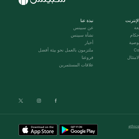
لإنترنت
نبذة عنا
عة
عن سبينس
حكام
نشأة سبينس
وصية
أخبار
Co
ملتزمون بالعمل نحو بيئة أفضل
امتثال
فروعنا
علاقات المستثمرين
ethic