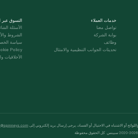
خدمات العملاء
التسوق عبر ا
تواصل معنا
الأسئلة الشائ
بوابة الشركة
الشروط والأ
وظائف
سياسة الخص
تحديثات الجوانب التنظيمية والامتثال
okie Policy
الأخلاقيات وال
لوائح أو الاشتباه في الاحتيال أو الفساد، يرجى إرسال بريد إلكتروني إلى
s@spinneys.com
ظة