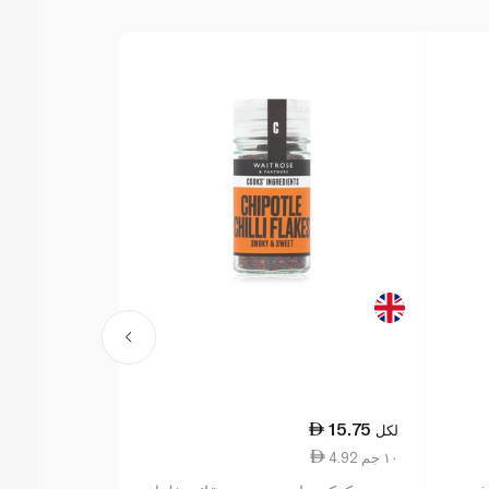
11.50
15.75
لكل
لكل
4.92 ١٠ جم
3.03 ١٠ جم