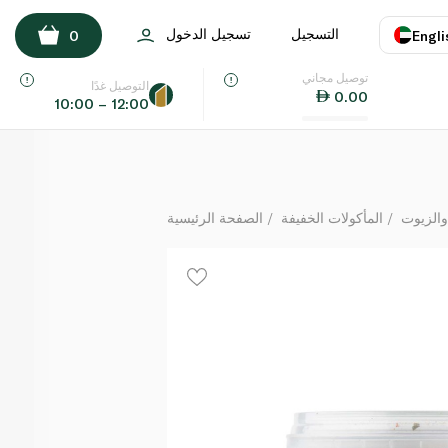
سبينس فوود تتبيلة الغواكاموليه 40 غ
التسجيل
تسجيل الدخول
0
Engli
لكل
توصيل مجاني
اللغة
E
التوصيل غدًا
0.00
10:00 – 12:00
UAE
KSA
والزيوت
المأكولات الخفيفة
الصفحة الرئيسية