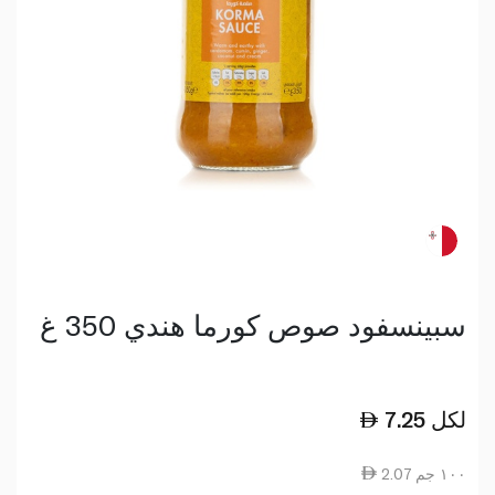
سبينسفود صوص كورما هندي 350 غ
لكل
7.25
2.07 ١٠٠ جم