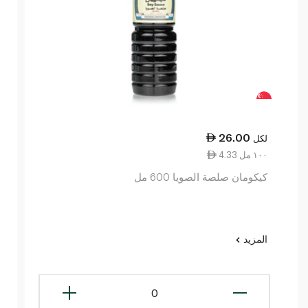
26.00
لكل
4.33 ١٠٠ مل
كيكومان صلصة الصويا 600 مل
المزيد
0