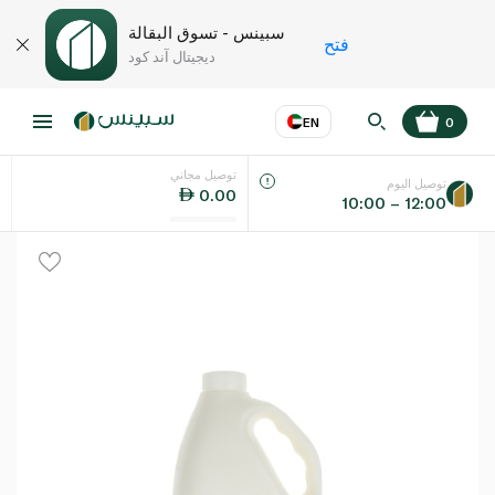
سبينس - تسوق البقالة
فتح
ديجيتال آند كود
EN
0
توصيل مجاني
عر
EN
اللغة
توصيل اليوم
0.00
10:00 – 12:00
UAE
KSA