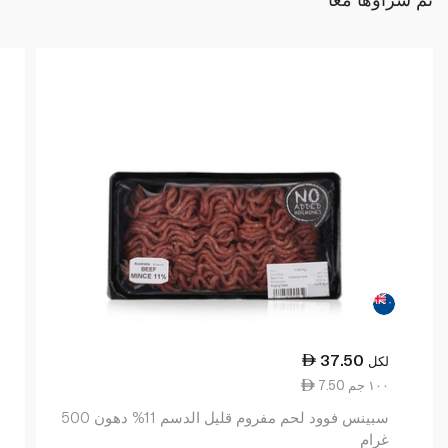
37.50
لكل
7.50 ١٠٠ جم
سبينس فوود لحم مفروم قليل الدسم 11% دهون 500
غرام