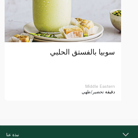
سوبيا بالفستق الحلبي
Middle Eastern
دقيقة
تحضير/طهي
نبذة عنا