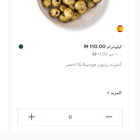
110.00
كيلوغرام
!
11.00 ١٠٠ جم
آنئيرثد زيتون هوجيبلانكا اخضر
المزيد
0