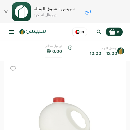
سبينس - تسوق البقالة
فتح
ديجيتال آند كود
EN
0
توصيل مجاني
عر
EN
اللغة
توصيل اليوم
0.00
10:00 – 12:00
UAE
KSA