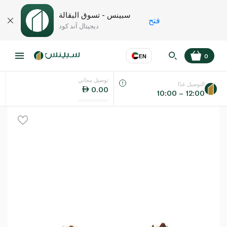
سبينس - تسوق البقالة
فتح
ديجيتال آند كود
EN
0
توصيل مجاني
عر
EN
اللغة
التوصيل غدًا
0.00
10:00 – 12:00
UAE
KSA