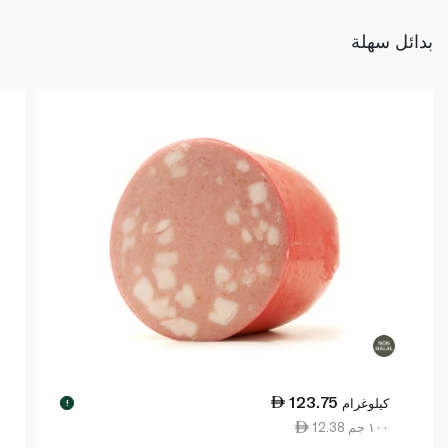
بدائل سهلة
123.75
كيلوغرام
!
12.38 ١٠٠ جم