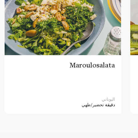
Maroulosalata
اليوناني
دقيقة
تحضير/طهي