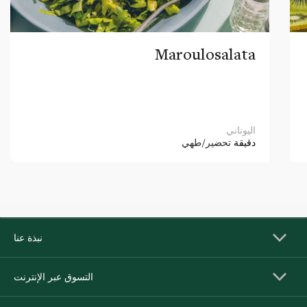
Maroulosalata
اليوناني
دقيقة
تحضير/طهي
نبذة عنا
التسوق عبر الإنترنت