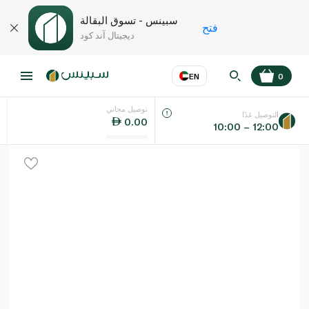
سبينس - تسوق البقالة
فتح
ديجيتال آند كود
EN
0
توصيل مجاني
عر
EN
اللغة
التوصيل غدًا
0.00
10:00 – 12:00
UAE
KSA