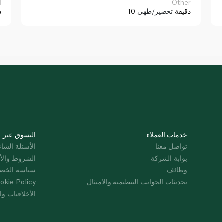
Other
ا
10 دقيقة
تحضير/طهي
د
خدمات العملاء
التسوق عبر ا
تواصل معنا
الأسئلة الشائ
بوابة الشركة
الشروط والأ
وظائف
سياسة الخص
تحديثات الجوانب التنظيمية والامتثال
okie Policy
الأخلاقيات وال