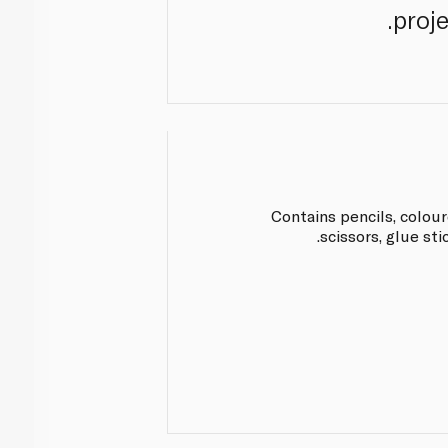
proj
Contains pencils, colour
scissors, glue sti