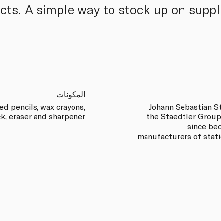
ects. A simple way to stock up on suppl
المكونات
ed pencils, wax crayons,
Johann Sebastian St
ck, eraser and sharpener.
the Staedtler Group
since be
manufacturers of stati