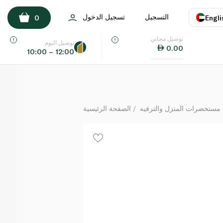
Staedtler Art and Craft Kit 35 Pieces
التسجيل
تسجيل الدخول
0
Engli
لكل
توصيل مجاني
اللغة
E
توصيل اليوم
0.00
10:00 – 12:00
UAE
KSA
مستحضرات المنزل والترفيه
الصفحة الرئيسية