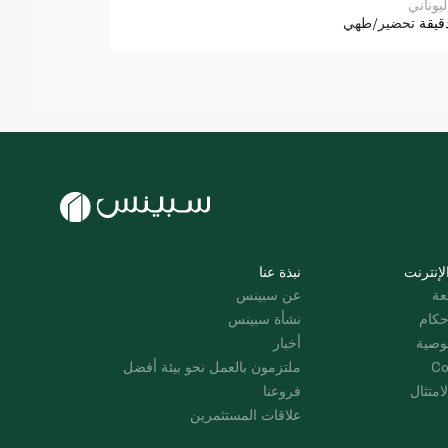
ليوناني
قيقة
تحضير/طهي
لإنترنت
نبذة عنا
عة
عن سبينس
حكام
نشأة سبينس
وصية
أخبار
Co
ملتزمون بالعمل نحو بيئة أفضل
امتثال
فروعنا
علاقات المستثمرين