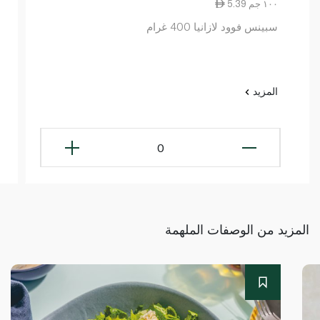
5.39 ١٠٠ جم
سبينس فوود لازانيا 400 غرام
المزيد
0
المزيد من الوصفات الملهمة