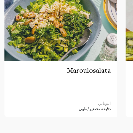
Maroulosalata
اليوناني
دقيقة
تحضير/طهي