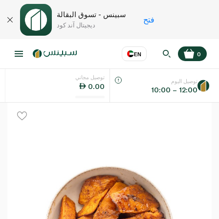
سبينس - تسوق البقالة
فتح
ديجيتال آند كود
EN
0
توصيل مجاني
عر
EN
اللغة
توصيل اليوم
0.00
10:00 – 12:00
UAE
KSA