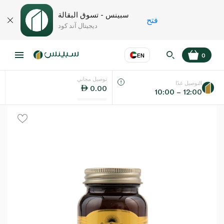
سبينس - تسوق البقالة
فتح
ديجيتال آند كود
EN
0
توصيل مجاني
عر
EN
اللغة
التوصيل غدًا
0.00
10:00 – 12:00
UAE
KSA