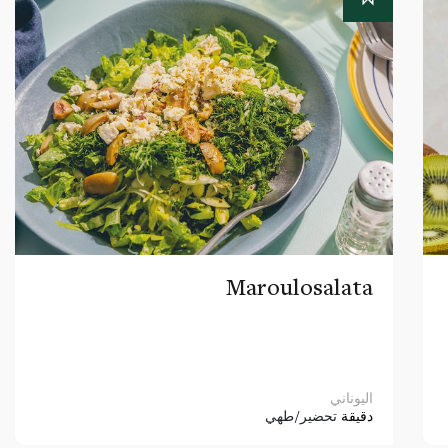
Maroulosalata
اليوناني
دقيقة
تحضير/طهي