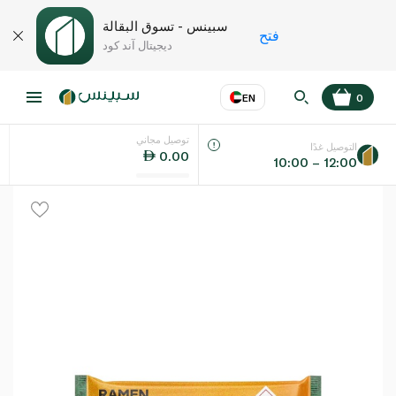
سبينس - تسوق البقالة
فتح
ديجيتال آند كود
EN
0
توصيل مجاني
عر
EN
اللغة
التوصيل غدًا
0.00
10:00 – 12:00
UAE
KSA