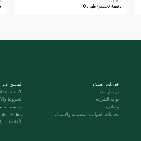
Other
ا
10 دقيقة
تحضير/طهي
د
خدمات العملاء
التسوق عبر ا
تواصل معنا
الأسئلة الشائ
بوابة الشركة
الشروط والأ
وظائف
سياسة الخص
تحديثات الجوانب التنظيمية والامتثال
okie Policy
الأخلاقيات وال