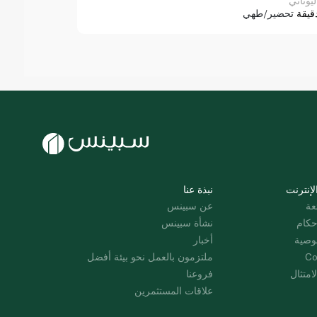
ليوناني
قيقة
تحضير/طهي
لإنترنت
نبذة عنا
عة
عن سبينس
حكام
نشأة سبينس
وصية
أخبار
Co
ملتزمون بالعمل نحو بيئة أفضل
امتثال
فروعنا
علاقات المستثمرين