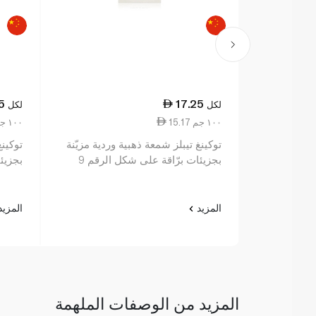
5
17.25
لكل
لكل
15.17 ١٠٠ جم
15.17 ١٠٠ جم
توكينغ تيبلز شمعة ذهبية وردية مزيّنة
توكينغ
بجزيئات برّاقة على شكل الرقم 9
بجزيئا
المزيد
المزي
المزيد من الوصفات الملهمة