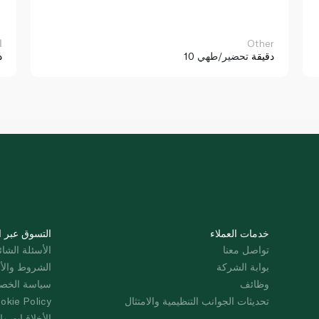
Other
ا
10 دقيقة
تحضير/طهي
د
خدمات العملاء
التسوق عبر ا
تواصل معنا
الأسئلة الشائ
بوابة الشركة
الشروط والأ
وظائف
سياسة الخص
تحديثات الجوانب التنظيمية والامتثال
okie Policy
الأخلاقيات وال