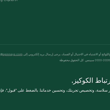
لوائح أو الاشتباه في الاحتيال أو الفساد، يرجى إرسال بريد إلكتروني إلى
s@spinneys.com
ظة
باط الكوكيز.
ثر سلاسة، وتخصيص تجربتك، وتحسين خدماتنا. بالضغط على "قبول"، فإ