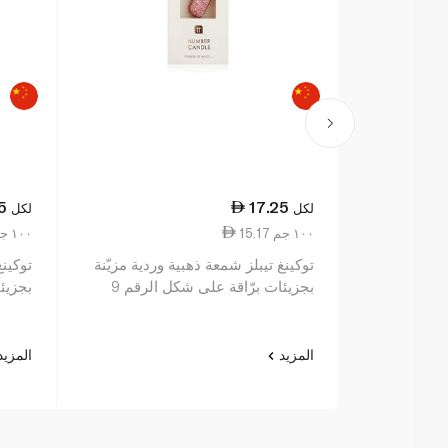
5
17.25
لكل
لكل
15.17 ١٠٠ جم
15.17 ١٠٠ جم
توكينغ تيبلز شمعة ذهبية وردية مزيّنة
توكينغ
بجزيئات برّاقة على شكل الرقم 9
بجزيئا
المزيد
المزي