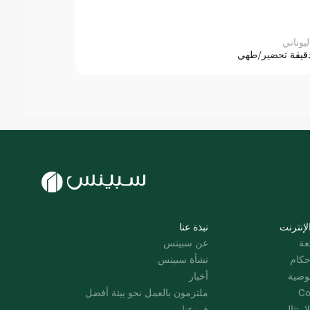
ليوناني
قيقة
تحضير/طهي
لإنترنت
نبذة عنا
عة
عن سبينس
حكام
نشأة سبينس
وصية
أخبار
Co
ملتزمون بالعمل نحو بيئة أفضل
امتثال
فروعنا