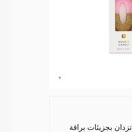
كرت علامة توكينغ تيبلز شمعة زهرية اللون على شكل الرقم 0 تزدان بجزيئات براقة