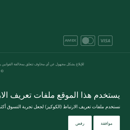
للإبلاغ بشكل مجهول عن أي مخاوف تتعلق بمخالفة القوانين وال
© 2020-2026 سبينس. كل الحقوق محفو
يستخدم هذا الموقع ملفات تعريف الارت
نستخدم ملفات تعريف الارتباط (الكوكيز) لجعل تجربة التسوق أك
موافقة
رفض