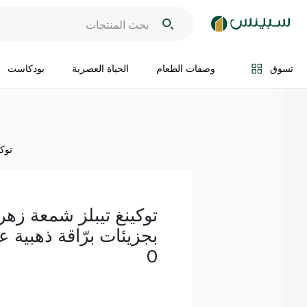
اضف الى السلة
تسوق
وصفات الطعام
الحياة العصرية
بودكاست
توكي
توكينغ تيبلز شمعة زهري
بجزيئات برّاقة ذهبية 
0