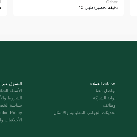
Other
ا
10 دقيقة
تحضير/طهي
د
خدمات العملاء
التسوق عبر ا
تواصل معنا
الأسئلة الشائ
بوابة الشركة
الشروط والأ
وظائف
سياسة الخص
تحديثات الجوانب التنظيمية والامتثال
okie Policy
الأخلاقيات وال