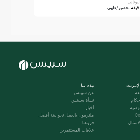
ليوناني
قيقة
تحضير/طهي
لإنترنت
نبذة عنا
عة
عن سبينس
حكام
نشأة سبينس
وصية
أخبار
Co
ملتزمون بالعمل نحو بيئة أفضل
امتثال
فروعنا
علاقات المستثمرين