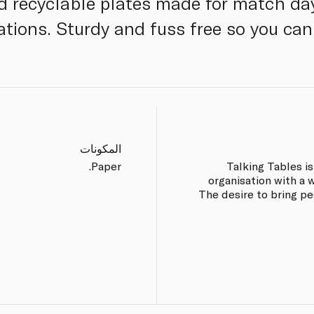
 recyclable plates made for match day
ations. Sturdy and fuss free so you can
المكونات
Paper.
Talking Tables i
organisation with a 
The desire to bring pe