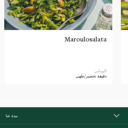
Maroulosalata
اليوناني
دقيقة
تحضير/طهي
نبذة عنا