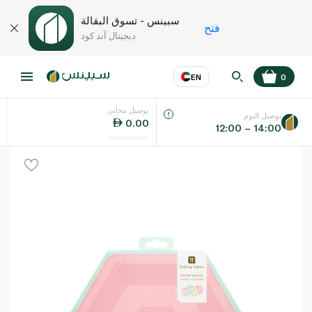
سبينس - تسوق البقالة
فتح
ديجيتال آند كود
EN
0
توصيل مجاني
عر
EN
اللغة
توصيل اليوم
0.00
12:00 – 14:00
UAE
KSA