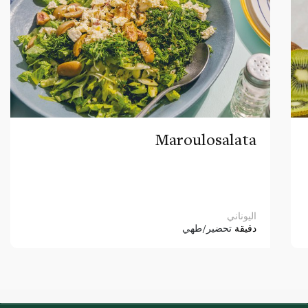
Maroulosalata
اليوناني
دقيقة
تحضير/طهي