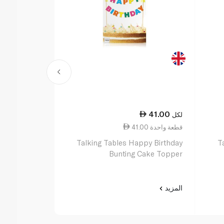
48.50
41.00
لكل
لكل
41.00 قطعة واحدة
48.50 قطعة واحدة
omisable Age
Talking Tables Happy Birthday
T
hday Garland
Bunting Cake Topper
المزيد
المزيد