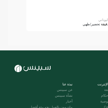
ليوناني
قيقة
تحضير/طهي
لإنترنت
نبذة عنا
عة
عن سبينس
حكام
نشأة سبينس
وصية
أخبار
Co
ملتزمون بالعمل نحو بيئة أفضل