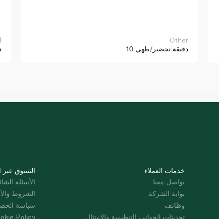
Other
ا
10 دقيقة
تحضير/طهي
د
خدمات العملاء
التسوق عبر ا
تواصل معنا
الأسئلة الشائ
بوابة الشركة
الشروط والأ
وظائف
سياسة الخص
تحديثات الجوانب التنظيمية والامتثال
okie Policy