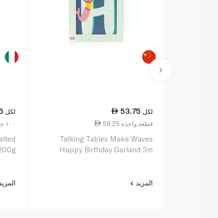
5
53.75
لكل
لكل
59.25 قطعة واحدة
22.38 ١٠٠ جم
alted
Talking Tables Make Waves
 200g
Happy Birthday Garland 3m
المزيد
المزي