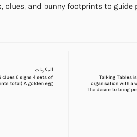
, clues, and bunny footprints to guide 
المكونات
6 clues 6 signs 4 sets of
Talking Tables i
rints total) A golden egg
organisation with a 
The desire to bring pe