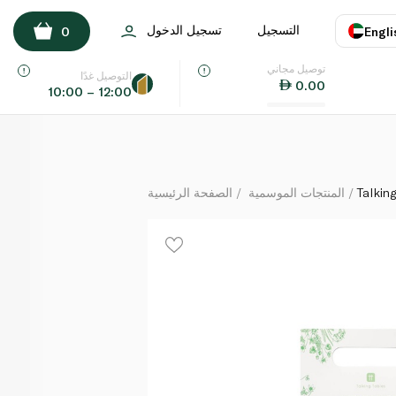
Talking Tables Playful Pierre Easter Egg Hunt Kit
التسجيل
تسجيل الدخول
0
Engli
لكل
توصيل مجاني
اللغة
E
التوصيل غدًا
0.00
10:00 – 12:00
UAE
KSA
Talkin
المنتجات الموسمية
الصفحة الرئيسية