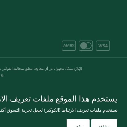
للإبلاغ بشكل مجهول عن أي مخاوف تتعلق بمخالفة القوانين وال
© 2020-2026 سبينس. كل الحقوق محفو
يستخدم هذا الموقع ملفات تعريف الارت
نستخدم ملفات تعريف الارتباط (الكوكيز) لجعل تجربة التسوق أك
موافقة
رفض