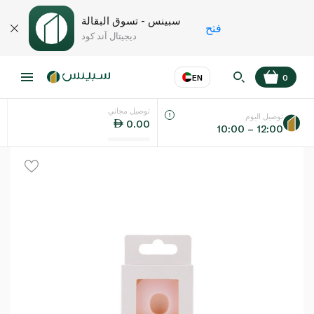
سبينس - تسوق البقالة
فتح
ديجيتال آند كود
EN
0
توصيل مجاني
عر
EN
اللغة
توصيل اليوم
0.00
10:00 – 12:00
UAE
KSA