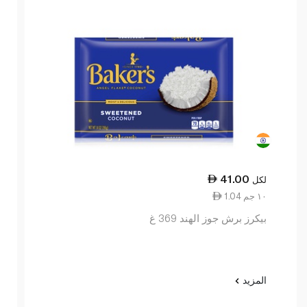
41.00
لكل
1.04 ١٠ جم
بيكرز برش جوز الهند 369 غ
المزيد